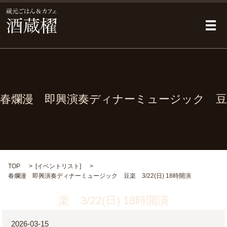
メ
春爛漫 即興演奏ディナーミュージック 豆
TOP
[
イベントリスト
]
春爛漫 即興演奏ディナーミュージック 豆楽 3/22(日) 18時開演
楽 3/22(日) 18時開演
2026-03-15