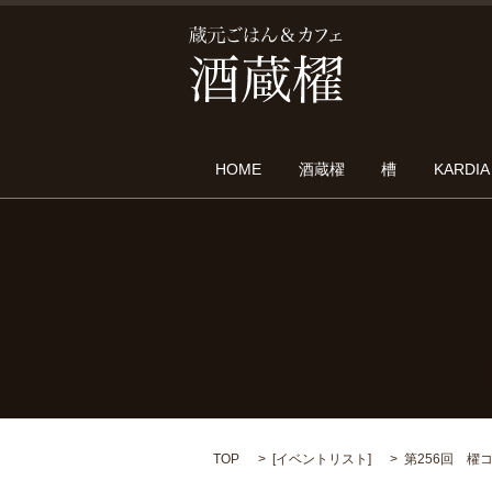
HOME
酒蔵櫂
槽
KARDIA
TOP
[
イベントリスト
]
第256回 櫂