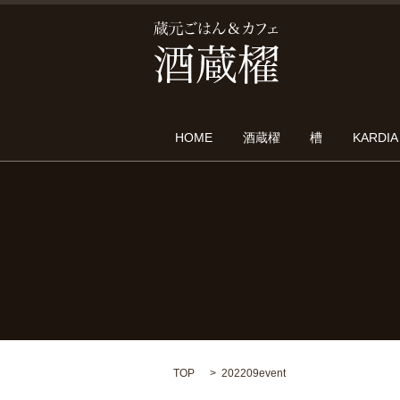
HOME
酒蔵櫂
槽
KARDIA
TOP
202209event