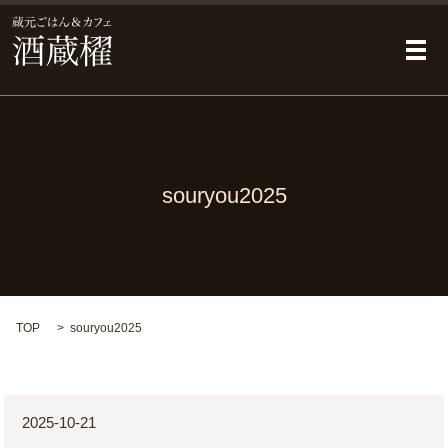
メ
souryou2025
TOP
souryou2025
2025-10-21