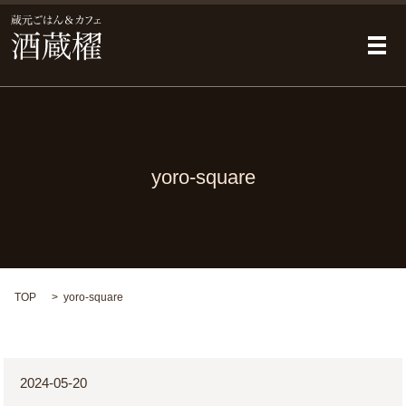
メ
yoro-square
TOP
yoro-square
2024-05-20