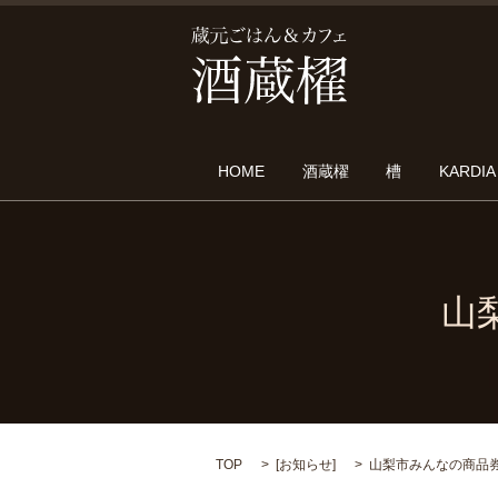
HOME
酒蔵櫂
槽
KARDIA
山
TOP
[
お知らせ
]
山梨市みんなの商品